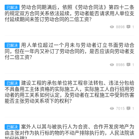
劳动合同期满后，依照《劳动合同法》第四十二条
已解决
的规定双方合同关系依法延续，劳动者能否请求用人单位支
付延续期间未签订劳动合同的二倍工资？
8898
1
用人单位超过一个月未与劳动者订立书面劳动合
已解决
同，但在一年内又补订了劳动合同的，是否应该向劳动者支
付二倍工资？
8986
1
建设工程的承包单位将工程非法转包、违法分包给
已解决
不具备用工主体资格的实际施工人，实际施工人自行招用劳
动者的用工关系如何认定，及劳动者在工程施工中受到伤害
能否主张劳动关系项下的权利？
7015
1
案外人以其与被执行人为合资、合作开发房地产为
已解决
由主张对作为执行标的物的不动产排除执行的，人民法院该
如何处理？