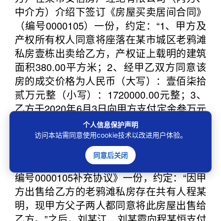
中介方）介绍下签订《房屋买卖居间合同》
（编号0000105）一份，约定：“1、甲方及
产权所有权人同意将座落在某市城区老鸦滩
私房壹栋出卖给乙方，产权证上载明的建筑
面积380.00平方米；2、经甲乙双方同意该
房的成交价格为人民币（大写）：壹佰柒拾
贰万元整（小写）：1720000.00元整；3、
乙方于2020年6月3日向甲方支付定金叁万元
整（小写）：30000.00元整；…。”2020年6
个人信息保护声明
月23日，程某明、程某恒（甲方）与刘某
访问本站需同意使用cookie技术以改进用户体验。
江、刘某霞（乙方）在某市安信房产经纪有
同意后关闭
限公司（丙方）介绍下签订《房屋买卖合同
编号0000105补充协议》一份，约定：“因甲
方出售给乙方的老鸦滩私房存在共有人程某
明，现甲方父子两人都同意将此房屋出售给
乙方。”之后，刘某江、刘某霞向程某恒支付