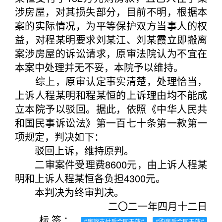
涉房屋，对其损失部分，目前不明，根据本
案的实际情况，为平等保护双方当事人的权
益，对程某明要求刘某江、刘某霞立即搬离
案涉房屋的诉讼请求，原审法院认为不宜在
本案中处理并无不妥，本院予以维持。
综上，原审认定事实清楚，处理恰当，
上诉人程某明和程某恒的上诉理由均不能成
立本院予以驳回。据此，依照《中华人民共
和国民事诉讼法》第一百七十条第一款第一
项规定，判决如下：
驳回上诉，维持原判。
二审案件受理费8600元，由上诉人程某
明和上诉人程某恒各负担4300元。
本判决为终审判决。
二〇二一年四月十二日
标签：
#房款支付后合同无效#
#购房后合同无效#