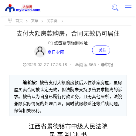
首页
>
文章
>
民事类
>
支付大额房款购房，合同无效仍可居住
点击复制标题网址
+ 关注
夏日夕阳
2026-02-27 17:26:18
•
阅读 665
•
举报
编者按：
被告支付大额购房款后入住涉案房屋，虽房
屋买卖合同被认定无效，但法院未支持原告要求搬离的诉
求。被告认为自身已履行付款义务，且无其他居所，法院
兼顾实际情况的处理合理，同时就房款返还等后续问题，
保留相关权利。
江西省景德镇市中级人民法院
民 事 判 决 书