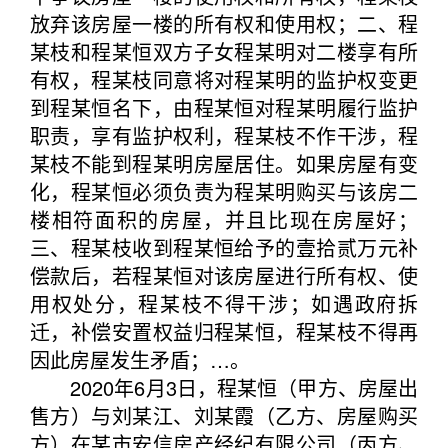
放弃该房屋一楼的所有权和使用权；二、程
某枝和程某恒双方子女程某明对二楼享有所
有权，程某枝同意将对程某明的监护权变更
到程某恒名下，由程某恒对程某明履行监护
职责，享有监护权利，程某枝不作干涉，程
某枝不能到程某明房屋居住。如果房屋有变
化，程某恒必须负责为程某明购买与该房二
楼相符面积的房屋，并且比现在房屋好；
三、程某枝收到程某恒给予的壹拾贰万元补
偿款后，若程某恒对该房屋进行所有权、使
用权处分，程某枝不得干涉；如遇政府拆
迁，补偿安置权益归程某恒，程某枝不得再
因此房屋发生矛盾；…。
2020年6月3日，程某恒（甲方、房屋出
售方）与刘某江、刘某霞（乙方、房屋购买
方）在某市安信房产经纪有限公司（丙方、