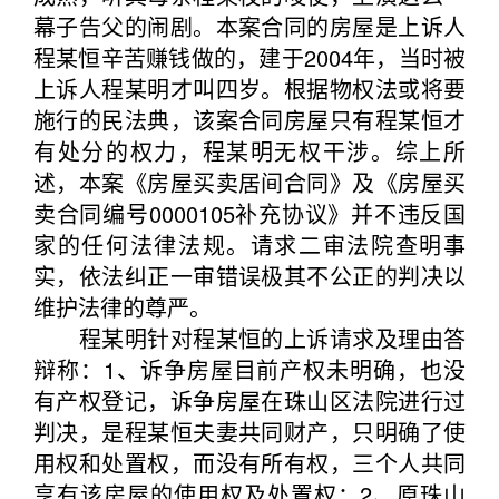
幕子告父的闹剧。本案合同的房屋是上诉人
程某恒辛苦赚钱做的，建于2004年，当时被
上诉人程某明才叫四岁。根据物权法或将要
施行的民法典，该案合同房屋只有程某恒才
有处分的权力，程某明无权干涉。综上所
述，本案《房屋买卖居间合同》及《房屋买
卖合同编号0000105补充协议》并不违反国
家的任何法律法规。请求二审法院查明事
实，依法纠正一审错误极其不公正的判决以
维护法律的尊严。
程某明针对程某恒的上诉请求及理由答
辩称：1、诉争房屋目前产权未明确，也没
有产权登记，诉争房屋在珠山区法院进行过
判决，是程某恒夫妻共同财产，只明确了使
用权和处置权，而没有所有权，三个人共同
享有该房屋的使用权及处置权；2、原珠山