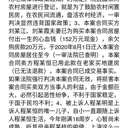
农村房屋进行登记，就是为了鼓励农村闲置
民房，在农民间流通，盘活农村经济，一审
判决显然违背国家政策；3、本案合同买方
刘某江、刘某霞夫妻已为购买本案合同房屋
付出一生的心血钱（152万元现金），余欠
购房款20万元，于2020年8月1日迁入本案合
同房屋居住至今（一审法院已查明）。本案
合同卖方程某恒已用此款在老家买地建房
（已无法退款），本案合同已成交易事实。
如果法院强行判决本案合同无效，将损害本
案合同买卖双方当事人的利益，由于金额巨
大，必然引起恶性纷争，不利于国家稳定，
于国于民均不利；4、被上诉人程某明是上
诉人程某恒的唯一儿子，自小一直跟随上诉
人程某恒生活，今年刚满18周岁，心智尚未
成熟，听其母亲程某枝的唆使，上演这么一