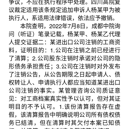
争议，不应在执行程序中处理。四川高院复
议裁定适用该条规定追加申诉人杨某甲为被
执行人，系适用法律错误，依法应予撤销。
本院查明，2022年7月8日，成都中院询
问（听证）笔录记载，杨某甲、杨某乙代理
人提交证据二：某进出口公司注销的工商资
料，证明目的：1.公司在注销之前已经进行
了清算；2.公司股东注销时承诺对公司的隐
形债务承担责任；3.公司在注销时对外发布
了注销公告，从公告期限之日起申请人、债
权转让人、申请执行人都应当知道某进出口
公司注销的事实。某管理咨询公司质证意
见：对工商档案真实性予以认可，但对其证
明目的不予认可。1.该份清算报告存在虚
假，该清算报告中明确说明公司所有债权债
务已结清，但在清算时其欠付本案已知债