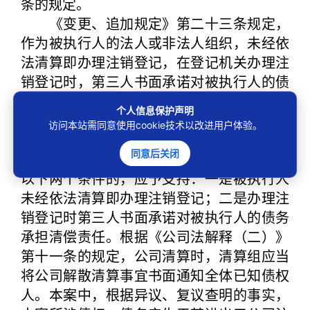
条的规定。
《变更、追加规定》第二十三条规定，
作为被执行人的法人或非法人组织，未经依
法清算即办理注销登记，在登记机关办理注
销登记时，第三人书面承诺对被执行人的债
务承担清偿责任，申请执行人申请变更、追
个人信息保护声明
加该第三人为被执行人，在承诺范围内承担
访问本站需同意使用cookie技术以改进用户体验。
清偿责任的，人民法院应予支持。由此可
同意后关闭
知，依据该条申请追加被执行人，同时满足
以下两个条件的，应予支持：一是被执行人
未经依法清算即办理注销登记；二是办理注
销登记时第三人书面承诺对被执行人的债务
承担清偿责任。根据《公司法解释（二）》
第十一条的规定，公司清算时，清算组应当
将公司解散清算事宜书面通知全体已知债权
人。本案中，根据异议、复议查明的事实，