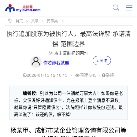
首页
>
文章
>
民事类
>
执行追加股东为被执行人，最高法详解“承诺清
偿”范围边界
点击复制标题网址
+ 关注
你若嫁我就娶
2026-01-15 12:10:13
•
阅读 843
•
举报
编者按：
别以为公司一注销就万事大吉！如果你是老
板，欠债没好好通知债主，光在报纸上登个消息不算数。
就算你说“只管隐藏债务”，法院照样让你按股份还钱。最
高法说了：该还的债，躲不掉！
杨某甲、成都市某企业管理咨询有限公司等