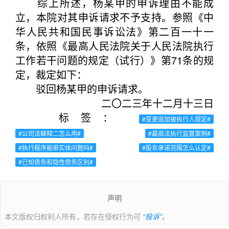
综上所述，杨某甲的申诉理由不能成
立，本院对其申诉请求不予支持。参照《中
华人民共和国民事诉讼法》第二百一十一
条，依照《最高人民法院关于人民法院执行
工作若干问题的规定（试行）》第71条的规
定，裁定如下：
驳回杨某甲的申诉请求。
二〇二三年十二月十三日
标签：
#变更追加被执行人规定#
#公司法解释二怎么用#
#最高法执行监督案例#
#执行程序能审实体问题吗#
#股东承诺范围怎么认定#
#已知债务和隐性债务区别#
声明
本文版权归权利人所有，若存在侵权行为可
“投诉”
。