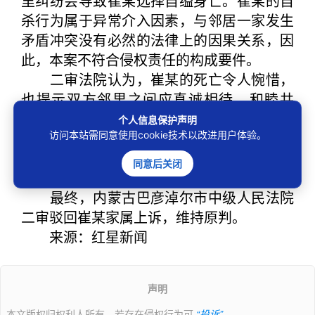
里纠纷会导致崔某选择自缢身亡。崔某的自
杀行为属于异常介入因素，与邻居一家发生
矛盾冲突没有必然的法律上的因果关系，因
此，本案不符合侵权责任的构成要件。
二审法院认为，崔某的死亡令人惋惜，
也提示双方邻里之间应真诚相待，和睦共
处，少一些计较，多一分体谅，遇事冷静、
个人信息保护声明
保持平和心态，以合理合法方式妥善化解邻
访问本站需同意使用cookie技术以改进用户体验。
里矛盾，避免矛盾激化后造成无法挽回的损
同意后关闭
失。
最终，内蒙古巴彦淖尔市中级人民法院
二审驳回崔某家属上诉，维持原判。
来源：红星新闻
声明
本文版权归权利人所有，若存在侵权行为可
“投诉”
。