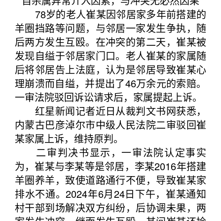
自杀属异常介入因素，与冲突无必然因果
78岁的老人崔某因邻居家多年前搭建的
羊圈挡路等问题，与邻居一家发生争执，随
后两方发生互殴。在冲突的第二天，崔某被
发现自缢于邻居家门口。老人崔某的家属随
后将邻居告上法庭，认为是邻居导致崔某心
理崩溃而自缢，并提出了46万余元的索赔。
一审法院驳回诉讼请求后，家属提起上诉。
红星新闻记者近日从裁判文书网获悉，
内蒙古巴彦淖尔市中级人民法院二审驳回崔
某家属上诉，维持原判。
二审判决书显示，一审法院认定事实
为，崔某与李某等是邻居，李某2016年搭建
羊圈养羊，致使道路通行不便，导致崔某家
排水不通。2024年6月24日下午，崔某通知
村干部到场解决双方纠纷，后协调未果，两