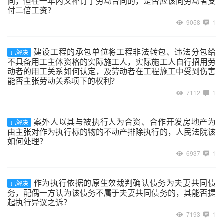
同，但在一年内又补订了劳动合同的，是否应该向劳动者支
付二倍工资？
9058
1
建设工程的承包单位将工程非法转包、违法分包给
已解决
不具备用工主体资格的实际施工人，实际施工人自行招用劳
动者的用工关系如何认定，及劳动者在工程施工中受到伤害
能否主张劳动关系项下的权利？
7112
1
案外人以其与被执行人为合资、合作开发房地产为
已解决
由主张对作为执行标的物的不动产排除执行的，人民法院该
如何处理？
6937
1
作为执行依据的原生效裁判确认债务为夫妻共同债
已解决
务，配偶一方认为该债务不属于夫妻共同债务的，其能否提
起执行异议之诉？
7193
1