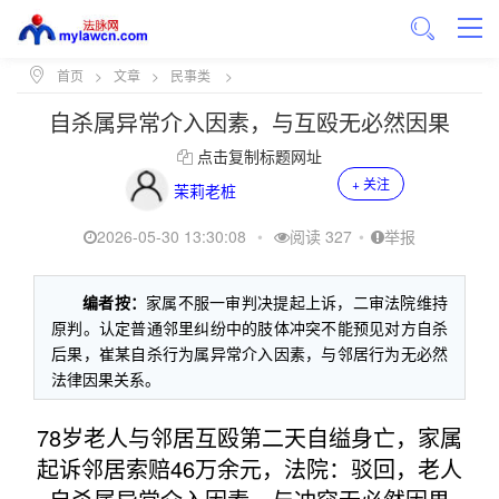
首页
>
文章
>
民事类
>
自杀属异常介入因素，与互殴无必然因果
点击复制标题网址
+ 关注
茉莉老桩
2026-05-30 13:30:08
•
阅读 327
•
举报
编者按：
家属不服一审判决提起上诉，二审法院维持
原判。认定普通邻里纠纷中的肢体冲突不能预见对方自杀
后果，崔某自杀行为属异常介入因素，与邻居行为无必然
法律因果关系。
78岁老人与邻居互殴第二天自缢身亡，家属
起诉邻居索赔46万余元，法院：驳回，老人