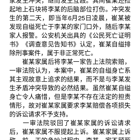
家发生冲突，继而发生互殴。其间崔某还捡
起地上石块将李某的后脑部位打伤。冲突发
生的第二天，即当年6月25日凌晨，崔某被
发现自缢死亡于李某的家门口外，随后李某
家人报警。公安机关出具的《公民死亡证明
书》《调查意见告知书》认定，崔某自缢排
除刑事案件，属于非正常死亡。
崔某家属后将李某一家告上法院索赔，
一审法院认为，本案中，崔某的自缢身亡系
其主观故意上追求的结果，而不是与李某发
生矛盾冲突导致的必然结果。虽然崔某自缢
身亡令人痛惜，但是李某不存在法定的担责
情形，故对崔某家属要求李某赔偿各项损失
的诉讼请求不予支持。
一审法院驳回了崔某家属的诉讼请求
后，崔某家属不服提起上诉。崔某家属上诉