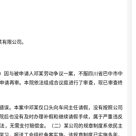
议
某有限公司。
。
因与被申请人邓某劳动争议一案，不服四川省巴中市中
向本院申请再审。本院依法组成合议庭进行了审查，现已审查终
误。本案中邓某仅口头向车间主任请假，没有按照公司
院后也没有及时办理补假和继续请假手续，属于严重违反
合法，无需支付赔偿金。（二）某公司的规章制度系依民主
学习，报送工会组织备案实施。该规章制度已实施多年，