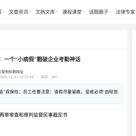
惑
文章资讯
文档文库
课程课堂
话题圈子
法律专家
：一个“小病假”戳破企业考勤神话
击复制标题网址
2025-12-31 12:12:44
阅读：667
会”双保险；员工也要注意：请假尽量留痕。惩戒必须“由轻到
争议再审审查和审判监督民事裁定书