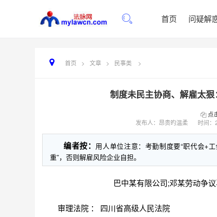
首页
问疑解
首页
>
文章
>
民事类
>
制度未民主协商、解雇太狠
点
发布人：昂贵旳温柔
时间：
编者按：
用人单位注意：考勤制度要“职代会+工
重”，否则解雇风险企业自担。
巴中某有限公司;邓某劳动
审理法院
：
四川省高级人民法院