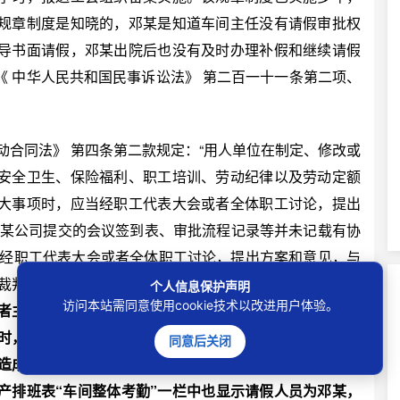
规章制度是知晓的，邓某是知道车间主任没有请假审批权
导书面请假，邓某出院后也没有及时办理补假和继续请假
 中华人民共和国民事诉讼法》 第二百一十一条第二项、
合同法》 第四条第二款规定：“用人单位在制定、修改或
安全卫生、保险福利、职工培训、劳动纪律以及劳动定额
大事项时，应当经职工代表大会或者全体职工讨论，提出
”某公司提交的会议签到表、审批流程记录等并未记载有协
系经职工代表大会或者全体职工讨论，提出方案和意见，与
裁判依据并无不当。（二）
一般而言，用人单位对劳动者
个人信息保护声明
访问本站需同意使用cookie技术以改进用户体验。
者主观故意、行为性质、行为后果等因素相当，用人单位
时，应结合劳动者的工作岗位和职责要求，综合考量劳动
同意后关闭
造成严重影响或经济损失等。本案中邓某系因身体疾病入
产排班表“车间整体考勤”一栏中也显示请假人员为邓某，