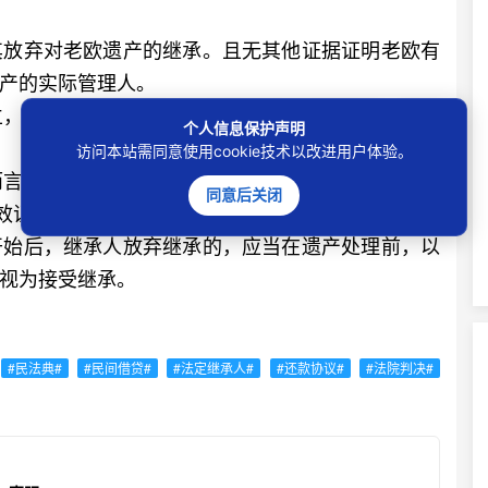
放弃对老欧遗产的继承。且无其他证据证明老欧有
产的实际管理人。
，但小欧无需对其父生前债务承担清偿责任。故法
个人信息保护声明
访问本站需同意使用cookie技术以改进用户体验。
而言，在借贷关系中，要明确留存借条、转款凭证、
同意后关闭
效证明借贷关系，维护自身债权；而站在继承人角
开始后，继承人放弃继承的，应当在遗产处理前，以
视为接受继承。
#民法典#
#民间借贷#
#法定继承人#
#还款协议#
#法院判决#