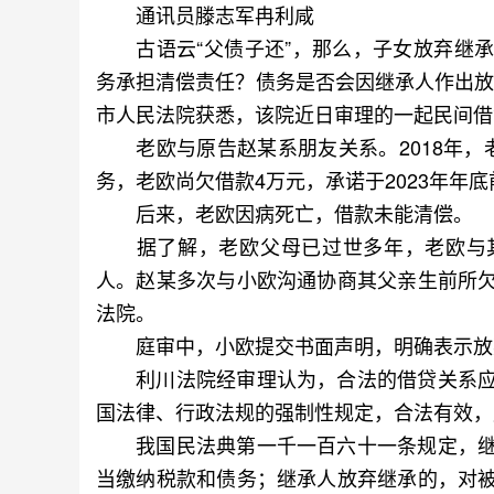
通讯员滕志军冉利咸
古语云“父债子还”，那么，子女放弃继承
务承担清偿责任？债务是否会因继承人作出放弃
市人民法院获悉，该院近日审理的一起民间借
老欧与原告赵某系朋友关系。2018年，
务，老欧尚欠借款4万元，承诺于2023年年
后来，老欧因病死亡，借款未能清偿。
据了解，老欧父母已过世多年，老欧与其
人。赵某多次与小欧沟通协商其父亲生前所
法院。
庭审中，小欧提交书面声明，明确表示放
利川法院经审理认为，合法的借贷关系应
国法律、行政法规的强制性规定，合法有效，
我国民法典第一千一百六十一条规定，继
当缴纳税款和债务；继承人放弃继承的，对