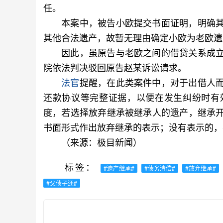
任。
本案中，被告小欧提交书面证明，明确其
其他合法遗产，故暂无理由确定小欧为老欧遗
因此，虽原告与老欧之间的借贷关系成立
院依法判决驳回原告赵某诉讼请求。
法官
提醒，在此类案件中，对于出借人
还款协议等完整证据，以便在发生纠纷时有
度，若选择放弃继承被继承人的遗产，继承
书面形式作出放弃继承的表示；没有表示的，
（来源：极目新闻）
标签：
#遗产继承#
#债务清偿#
#放弃继承#
#父债子还#