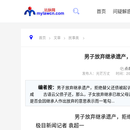
首页
问疑解
首页
>
文章
>
民事类
>
男子放弃继承遗产，
点
发布人：光芒万丈
时间：
20
编者按：
男子放弃继承遗产，拒绝替父还债被
咸 古语云父债子还，那么，子女放弃继承已故父母遗
是否会因继承人作出放弃的意思表示而一笔勾...
男子放弃继承遗产，拒绝
极目新闻记者 袁超一