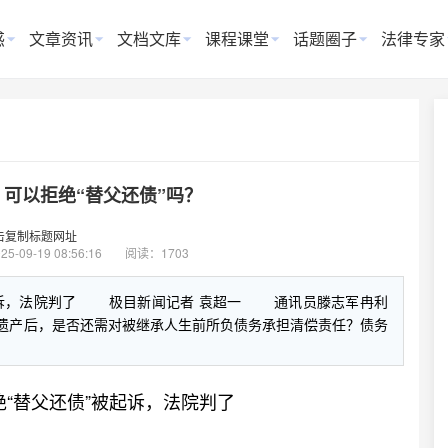
惑
文章资讯
文档文库
课程课堂
话题圈子
法律专家
可以拒绝“替父还债”吗？
击复制标题网址
25-09-19 08:56:16
阅读：1703
起诉，法院判了 极目新闻记者 袁超一 通讯员滕志军冉利
产后，是否还需对被继承人生前所负债务承担清偿责任？债务
“替父还债”被起诉，法院判了