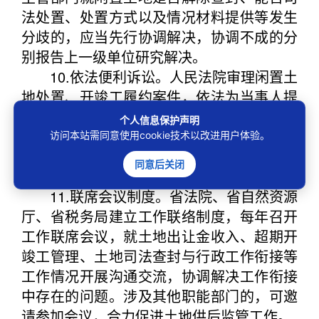
法处置、处置方式以及情况材料提供等发生
分歧的，应当先行协调解决，协调不成的分
别报告上一级单位研究解决。
10.依法便利诉讼。人民法院审理闲置土
地处置、开竣工履约案件，依法为当事人提
供诉讼便利，按规定减、免、缓交诉讼费
个人信息保护声明
用，简化财产保全担保手续，降低追收相关
访问本站需同意使用cookie技术以改进用户体验。
土地费款、违约金的司法成本。
同意后关闭
三、健全联动机制
11.联席会议制度。省法院、省自然资源
厅、省税务局建立工作联络制度，每年召开
工作联席会议，就土地出让金收入、超期开
竣工管理、土地司法查封与行政工作衔接等
工作情况开展沟通交流，协调解决工作衔接
中存在的问题。涉及其他职能部门的，可邀
请参加会议，合力促进土地供后监管工作。