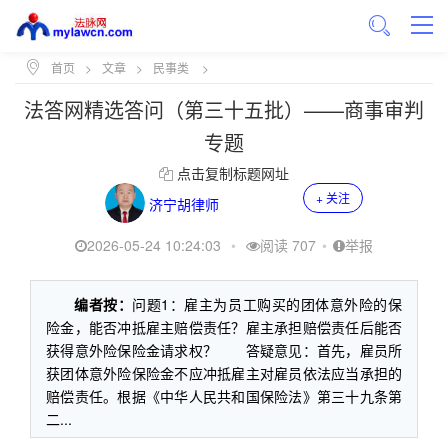
首页
>
文章
>
民事类
>
法答网精选答问（第三十五批）——商事审判
专题
点击复制标题网址
+ 关注
济宁胡律师
2026-05-24 10:24:03
•
阅读 707
•
举报
编者按：
问题1：雇主为员工购买的团体意外险的保
险金，能否冲抵雇主赔偿责任？雇主承担赔偿责任后能否
获得意外险保险金请求权？ 答疑意见：首先，雇员所
获团体意外险保险金不应冲抵雇主对雇员依法应当承担的
赔偿责任。根据《中华人民共和国保险法》第三十九条第
二...