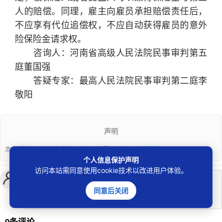
人的赔偿。同理，雇主向雇员承担赔偿责任后，
不应享有代位追偿权，不应自动获得雇员的意外
险保险金请求权。
咨询人：河南省高级人民法院民事审判第五
庭董国强
答疑专家：最高人民法院民事审判第二庭李
敬阳
声明
本文版权归权利人所有，若存在侵权行为可
“投诉”
。
个人信息保护声明
访问本站需同意使用cookie技术以改进用户体验。
登录
后发表评论
同意后关闭
0条评论