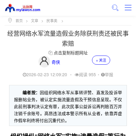
首页
>
文章
>
民事类
>
经营网络水军流量造假业务除获刑责还被民事
索赔
点击复制标题网址
+ 关注
奇侠
2026-02-23 12:09:20
•
阅读 955
•
举报
编者按：
因组织网络水军从事转评赞、直发及投诉举
报删帖业务，被认定实施流量造假及干预信息呈现。不仅
此前刑事判决认定有罪，此次民事公益诉讼再判赔百万并
注销千余账号。高昂违法成本警示所有从业者，依靠弄虚
作假牟利终将付出沉重代价。