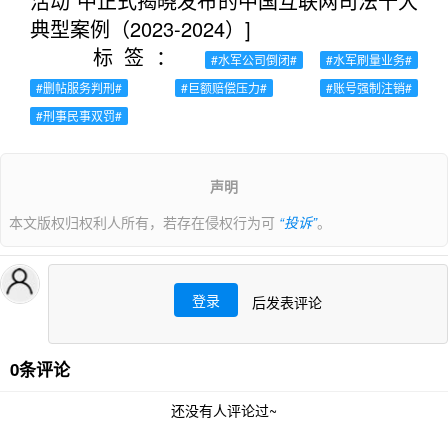
活动”中正式揭晓发布的中国互联网司法十大
典型案例（2023-2024）]
标签：
#水军公司倒闭#
#水军刷量业务#
#删帖服务判刑#
#巨额赔偿压力#
#账号强制注销#
#刑事民事双罚#
声明
本文版权归权利人所有，若存在侵权行为可
“投诉”
。
登录
后发表评论
0条评论
还没有人评论过~