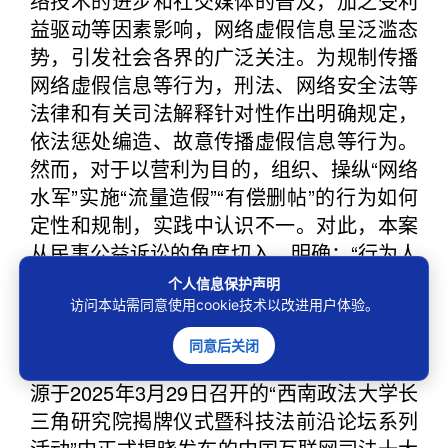
络技术的进步和社交媒体的普及，加之受利
益驱动等因素影响，网络虚假信息呈泛滥态
势，引发社会各界的广泛关注。为规制传播
网络虚假信息等行为，刑法、网络安全法等
法律和有关司法解释针对性作出明确规定，
依法惩处编造、故意传播虚假信息等行为。
然而，对于以营利为目的，组织、操纵“网络
水军”实施“流量造假”“有偿删帖”的行为如何
定性和规制，实践中认识不一。对此，本案
从民事公益诉讼的角度切入，明确：“行为人
以营利为目的，组织、操纵‘网络水军’进
个人信息保护声明
行‘转评赞’‘直发’‘投诉举报删帖’等活动，属于
访问本站需同意使用cookie技术以改进用户体验。
流量造假和干预信息呈现的行为，应当被认
同意后关闭
定为利用网络传播虚假信息的违法行为。[来
源于2025年3月29日召开的“西南政法大学长
三角研究院揭牌仪式暨科技法前沿论坛系列