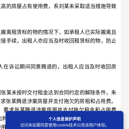
过高的房屋占有使用费，系刘某未采取适当措施导致
搬离租赁标的物的情况下，如承租人已实际搬离且
交接手续，出租人亦应当及时收回租赁标的物，防止
在诉讼期间同意腾退的，出租人应当及时收回房
张某未按时交付租金达到合同约定的解除条件，朱
，要求张某腾退涉案房屋并支付拖欠的房租和占用费。
，要求张某腾退涉案房屋并支付拖欠租金和占用费
日作出判决：解除双方合同，张某腾退涉案房屋并支付拖
个人信息保护声明
访问本站需同意使用cookie技术以改进用户体验。
使用费。一审判决作出后，张某先后通过微信和短信