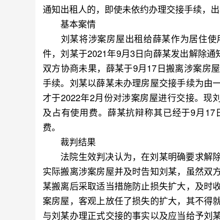
通知出租人的，即使未依约办理交接手续，出
基本案情
刘某将涉案房屋出租给薛某作为居住使用
件，刘某于2021年9月3日向薛某发出解除
双方协商未果，薛某于9月17日搬离涉案房
手续。刘某以薛某未办理房屋交接手续为由
才于2022年2月份对涉案房屋进行交接。现
及占有使用费。薛某抗辩称其已经于9月1
费。
裁判结果
法院生效判决认为，在刘某明确要求解除
实际搬离涉案房屋并及时告知刘某，虽然双
某搬离后采取适当措施防止损失扩大，及时
案房屋，客观上放任了损失的扩大，其不得
与刘某办理正式交接的事实以及应当给予刘