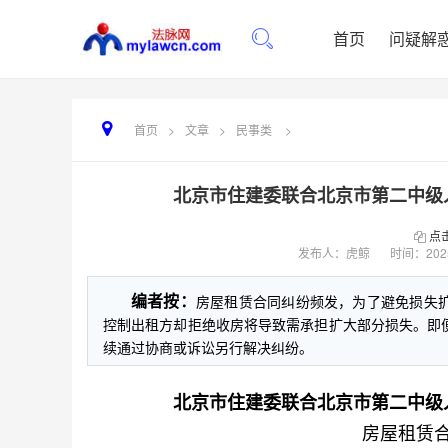
首页
问疑解
首页
>
文章
>
民事类
>
北京市住建委联合北京市第二中级
点
发布人：虎鲸
时间：
202
编者按：
房屋租赁合同纠纷频发，为了避免损失
控制出租方却拒绝收房将导致需承担扩大部分损失。即
续通过协商或诉讼另行解决纠纷。
北京市住建委联合北京市第二中级
房屋租赁