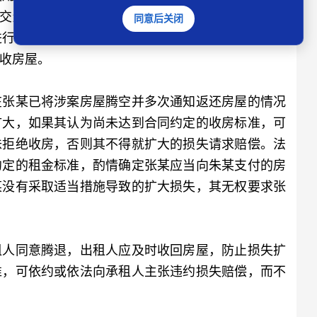
日交还涉案房屋，但朱某均不予理会。2022年11月30
同意后关闭
进行交接，但朱某仍然置之不理。二审中，朱某称因
收房屋。
张某已将涉案房屋腾空并多次通知返还房屋的情况
扩大，如果其认为尚未达到合同约定的收房标准，可
味拒绝收房，否则其不得就扩大的损失请求赔偿。法
约定的租金标准，酌情确定张某应当向朱某支付的房
某没有采取适当措施导致的扩大损失，其无权要求张
人同意腾退，出租人应及时收回房屋，防止损失扩
准，可依约或依法向承租人主张违约损失赔偿，而不