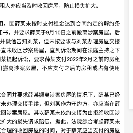
租人亦应当及时收回房屋，防止损失扩大。
。因薛某未按时支付租金达到合同约定的解约条
通知书，并要求薛某于9月10日之前搬离涉案房屋。后
屋并微信告知刘某，但未按要求与刘某办理房屋交接
一直未收回涉案房屋，直到诉讼期间在法庭主持之下
刘某提起诉讼，要求薛某支付2022年2月之前的房租
7日搬离涉案房屋，不应支付之后的房租或占有使用
合同并要求薛某搬离涉案房屋的情况下，薛某已经
方未办理交接手续，但刘某作为守约方，亦应当在薛
收回涉案房屋。其以薛某未依约交接为由拒绝收回涉
就扩大的损失请求赔偿。据此，法院综合考虑薛某未
某合理的收回房屋的时间，对于薛某应当支付的房屋