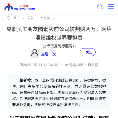
首页
>
文章
>
民事类
>
离职员工朋友圈诋毁前公司被判赔两万，网络
泄愤维权越界要担责
点击复制标题网址
+ 关注
最后一次
2026-05-11 11:34:32
•
阅读 665
•
举报
编者按：
员工离职后因绩效结算纠纷，在微信群、微
博、网店等多平台发布侮辱性言论，并泄露运营数据密
码、恶意差评致商品下架。法院认定其行为侵犯法人名誉
权，判决朋友圈连续七日致歉并赔偿两万元，明确网络并
非法外之地，泄愤式维权需承担法律责任。