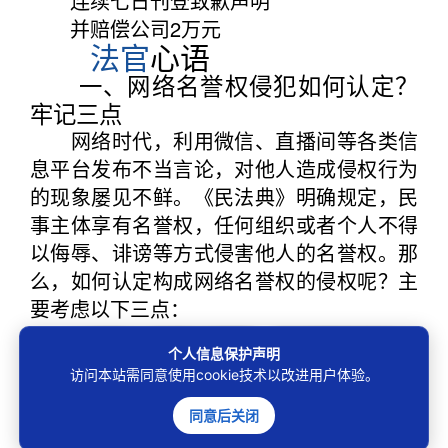
连续七日刊登致歉声明
并赔偿公司2万元
法官
心语
一、网络名誉权侵犯如何认定？
牢记三点
网络时代，利用微信、直播间等各类信
息平台发布不当言论，对他人造成侵权行为
的现象屡见不鲜。《民法典》明确规定，民
事主体享有名誉权，任何组织或者个人不得
以侮辱、诽谤等方式侵害他人的名誉权。那
么，如何认定构成网络名誉权的侵权呢？主
要考虑以下三点：
1.行为人实施了侮辱、诽谤等毁损他人
个人信息保护声明
名誉的行为；
访问本站需同意使用cookie技术以改进用户体验。
2.毁损名誉的言论必须有特定指向；
3.侵害名誉权的行为须为第三人所知
同意后关闭