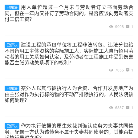
用人单位超过一个月未与劳动者订立书面劳动合
已解决
同，但在一年内又补订了劳动合同的，是否应该向劳动者支
付二倍工资？
9008
1
建设工程的承包单位将工程非法转包、违法分包给
已解决
不具备用工主体资格的实际施工人，实际施工人自行招用劳
动者的用工关系如何认定，及劳动者在工程施工中受到伤害
能否主张劳动关系项下的权利？
7055
1
案外人以其与被执行人为合资、合作开发房地产为
已解决
由主张对作为执行标的物的不动产排除执行的，人民法院该
如何处理？
6887
1
作为执行依据的原生效裁判确认债务为夫妻共同债
已解决
务，配偶一方认为该债务不属于夫妻共同债务的，其能否提
起执行异议之诉？