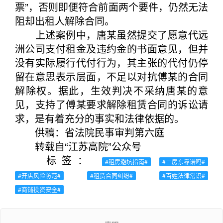
票”，否则即便符合前面两个要件，仍然无法
阻却出租人解除合同。
上述案例中，唐某虽然提交了愿意代远
洲公司支付租金及违约金的书面意见，但并
没有实际履行代付行为，其主张的代付仍停
留在意思表示层面，不足以对抗傅某的合同
解除权。据此，生效判决不采纳唐某的意
见，支持了傅某要求解除租赁合同的诉讼请
求，是有着充分的事实和法律依据的。
供稿：省法院民事审判第六庭
转载自“江苏高院”公众号
标签：
#租房避坑指南#
#二房东靠谱吗#
#开店风险防范#
#租赁合同纠纷#
#百姓法律常识#
#商铺投资安全#