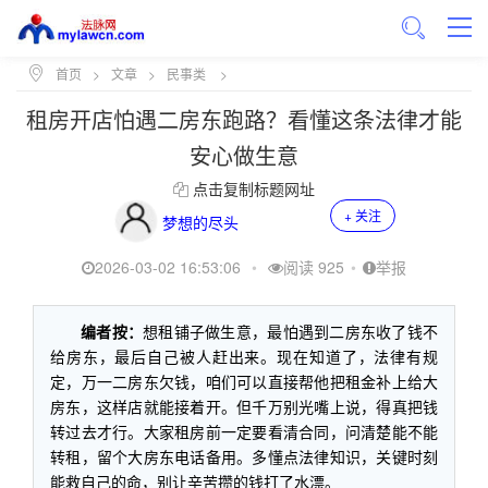
首页
>
文章
>
民事类
>
租房开店怕遇二房东跑路？看懂这条法律才能
安心做生意
点击复制标题网址
+ 关注
梦想的尽头
2026-03-02 16:53:06
•
阅读 925
•
举报
编者按：
想租铺子做生意，最怕遇到二房东收了钱不
给房东，最后自己被人赶出来。现在知道了，法律有规
定，万一二房东欠钱，咱们可以直接帮他把租金补上给大
房东，这样店就能接着开。但千万别光嘴上说，得真把钱
转过去才行。大家租房前一定要看清合同，问清楚能不能
转租，留个大房东电话备用。多懂点法律知识，关键时刻
能救自己的命，别让辛苦攒的钱打了水漂。