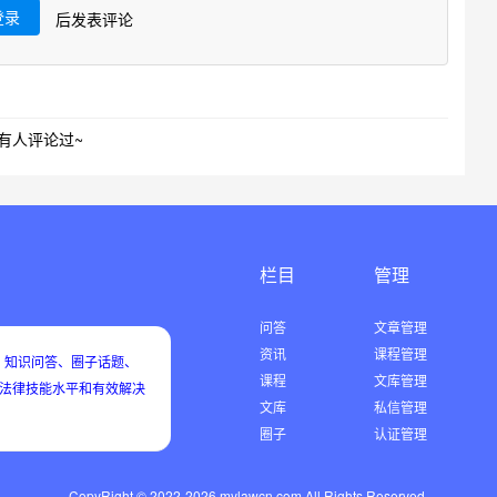
登录
后发表评论
有人评论过~
栏目
管理
问答
文章管理
资讯
课程管理
知识问答、圈子话题、
课程
文库管理
用法律技能水平和有效解决
文库
私信管理
圈子
认证管理
CopyRight © 2022-2026 mylawcn.com All Rights Reserved.