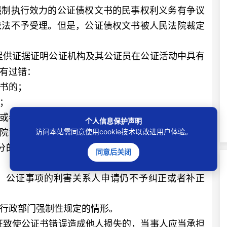
制执行效力的公证债权文书的民事权利义务有争议
依法不予受理。但是，公证债权文书被人民法院裁定
提供证据证明公证机构及其公证员在公证活动中具有
有过错：
书的；
；
或者个人隐私的；
个人信息保护声明
司法行政部门制定的行业规范出具公证书的；
访问本站需同意使用cookie技术以改进用户体验。
的审查、核实义务，致使公证书错误或者不真实
同意后关闭
公证事项的利害关系人申请仍不予纠正或者补正
行政部门强制性规定的情形。
证致使公证书错误造成他人损失的，当事人应当承担