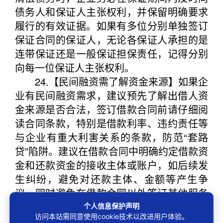
债务人和保证人主张权利，并保留明确要求
履行的有效证据。如果有多位分别单独签订
保证合同的保证人，无论各保证人承担的是
连带保证还是一般保证担保责任，记得分别
向每一位保证人主张权利。
24.【民间融资需了解资金来源】如果企
业有民间融资需求，建议预先了解出借人资
金来源是否合法，签订借款合同前请仔细阅
读合同条款，特别是借款利率、违约责任等
与企业有重大利害关系的条款，防范“套路
贷”陷阱。建议在借款合同中明确约定借款资
金和还款资金的接收主体或账户，如后续发
生纠纷，避免对还款主体、金额等产生争
议。同时避免在借款合同以外签订其他服务
费、管理费等变相增加融资成本的合同。
个人信息保护声明
访问本站需同意使用cookie技术以改进用户体验。
25.【融资担保有风险】如果企业融资时