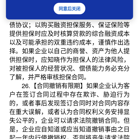
被要求提供担保，以自有资产提供担保时应
同意后关闭
避免预先签订权利义务明显不对等的以物抵
债协议；以购买融资担保服务、保证保险等
提供担保时应及时核算贷款的综合融资成本
以及可能承担的双重违约成本，谨慎作出选
择。如果企业以自己的商誉、资产为他人提
供担保时，应知晓作为担保人的法律风险，
对被担保人的经营状况、偿债能力务必充分
了解，并严格审核担保合同。
26.【合同撤销有限期】如果企业认为客
户在签订合同过程中存在欺诈、胁迫行为
的，或者事后发现签订合同时对合同内容存
在重大误解，或者认为合同权利义务安排显
失公平的，企业可以请求法院撤销合同。但
是，企业应自知道或应当知道撤销事由之日
起一年内行使撤销权，否则将丧失请求法院