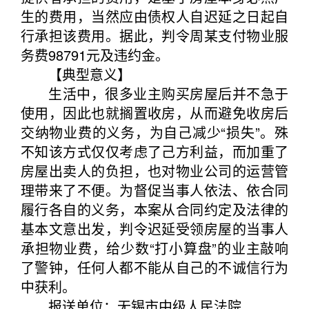
生的费用，当然应由债权人自迟延之日起自
行承担该费用。据此，判令周某支付物业服
务费98791元及违约金。
【典型意义】
生活中，很多业主购买房屋后并不急于
使用，因此也就搁置收房，从而避免收房后
交纳物业费的义务，为自己减少“损失”。殊
不知该方式仅仅考虑了己方利益，而加重了
房屋出卖人的负担，也对物业公司的运营管
理带来了不便。为督促当事人依法、依合同
履行各自的义务，本案从合同约定及法律的
基本文意出发，判令迟延受领房屋的当事人
承担物业费，给少数“打小算盘”的业主敲响
了警钟，任何人都不能从自己的不诚信行为
中获利。
报送单位：无锡市中级人民法院