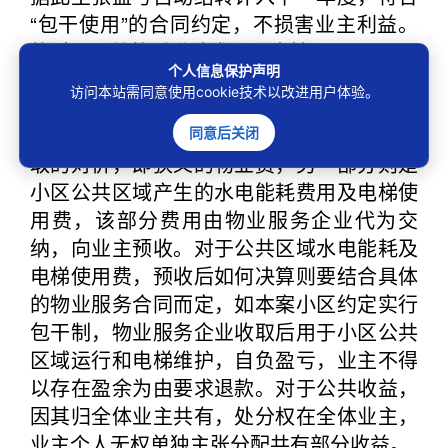
“包干使用”的合同约定，不损害业主利益。
故对于王某的诉讼请求不予支持。
个人信息保护声明
【典型意义】
访问本站需同意使用cookie技术以改进用户体验。
小区物业服务费用通常有两部分构成：
一部分是物业服务企业为小区提供物业费收
同意后关闭
取的对价，即狭义的物业费，另一部分则是
小区公共区域产生的水电能耗费用及电梯使
用费，该部分费用由物业服务企业代为交
纳，向业主预收。对于公共区域水电能耗及
电梯使用费，预收后如何决算则要结合具体
的物业服务合同而定，如本案小区约定实行
包干制，物业服务企业收取后用于小区公共
区域运行和电梯维护，自负盈亏，业主不得
以存在盈余为由要求退款。对于公共收益，
因其归全体业主共有，处分权在全体业主，
业主个人无权单独主张分配共有部分收益。