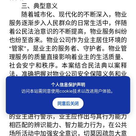
三、典型意义
随着城市化、现代化的不断深入，物业
服务逐渐步入人民群众的日常生活中，伴随
着公民法治意识的不断提高，物业服务纠纷
也纷至沓来。物业公司作为业主居住环境的
“管家”，是业主的服务者、守护者。物业管
理服务的质量直接影响着业主的生活质量、
社会安宁和秩序。本案结合民法典以案释
法，准确把握对物业公司安全保障义务和业
主安全注意义务的判断，依法认定物业公司
个人信息保护声明
与业主之间存在的过错及过错程度大小，对
访问本站需同意使用cookie技术以改进用户体验。
物业公司的公共管理义务进行解析并作出法
同意后关闭
律方面的提示，对作为完全民事行为能力人
的业主进行警示，业主应作出与其行为能力
相匹配的辨识能力、智力能力行为，在公共
场所活动中加强安全意识，切莫因疏忽大意