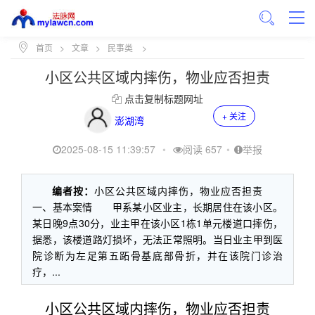
首页
>
文章
>
民事类
>
小区公共区域内摔伤，物业应否担责
点击复制标题网址
+ 关注
澎湖湾
2025-08-15 11:39:57
•
阅读 657
•
举报
编者按：
小区公共区域内摔伤，物业应否担责
一、基本案情 甲系某小区业主，长期居住在该小区。
某日晚9点30分，业主甲在该小区1栋1单元楼道口摔伤，
据悉，该楼道路灯损坏，无法正常照明。当日业主甲到医
院诊断为左足第五跖骨基底部骨折，并在该院门诊治
疗，...
小区公共区域内摔伤，物业应否担责