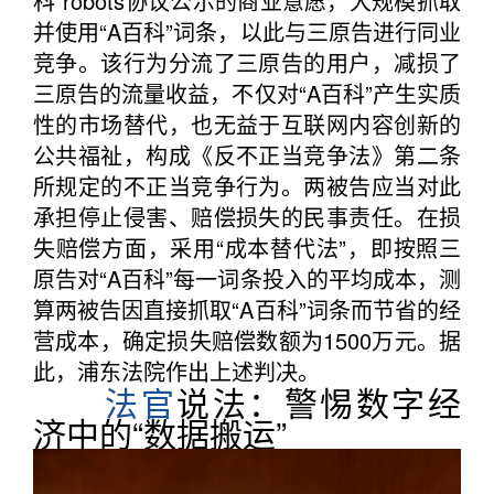
科”robots协议公示的商业意愿，大规模抓取
并使用“A百科”词条，以此与三原告进行同业
竞争。该行为分流了三原告的用户，减损了
三原告的流量收益，不仅对“A百科”产生实质
性的市场替代，也无益于互联网内容创新的
公共福祉，构成《反不正当竞争法》第二条
所规定的不正当竞争行为。两被告应当对此
承担停止侵害、赔偿损失的民事责任。在损
失赔偿方面，采用“成本替代法”，即按照三
原告对“A百科”每一词条投入的平均成本，测
算两被告因直接抓取“A百科”词条而节省的经
营成本，确定损失赔偿数额为1500万元。据
此，浦东法院作出上述判决。
法官
说法：警惕数字经
济中的“数据搬运”