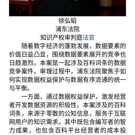
徐弘韬
浦东法院
知识产权审判庭
法官
随着数字经济的蓬勃发展，数据要素的
价值日益凸显，围绕数据要素展开的竞争也
日趋激烈。本案是一起涉及百科词条的数据
竞争案件。审理过程中，浦东法院聚焦于如
何实现数据权益保护与数据有序流通的统一
与平衡。
一方面，通过数据权益保护，激发经营
者开发数据资源的积极性。本案涉及的百科
词条，来源于零散的公知信息，服务于互联
网用户的知识需求。其中既包含编写者的智
力成果，也包含百科平台经营者的成本投