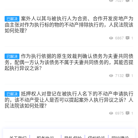
7027
1
案外人以其与被执行人为合资、合作开发房地产为
已解决
由主张对作为执行标的物的不动产排除执行的，人民法院该
如何处理？
6867
1
作为执行依据的原生效裁判确认债务为夫妻共同债
已解决
务，配偶一方认为该债务不属于夫妻共同债务的，其能否提
起执行异议之诉？
7132
1
抵押权人对登记在被执行人名下的不动产申请执行
已解决
的，该不动产受让人是否可以提起案外人执行异议之诉？人
民法院该如何处理？
6975
1
关于我们
服务协议
隐私保护
侵权投诉
网站建设