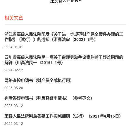
还没有人评论过~
相关文章
浙江省高级人民法院印发《关于进一步规范财产保全案件办理的工
作指引（试行）》的通知（浙高法审〔2022〕3号）
2024-01-31
四川省高级人民法院民一庭关于审理劳动争议案件若干疑难问题的
解答（川高法民一〔2016〕1号）
2024-02-17
网络查控申请书（财产保全或执行用）
2025-05-20
判后答疑申请书（判后释疑申请书）（参考范文）
2025-03-12
荣县人民法院判后答疑工作实施细则（试行）（2021年4月15日）
2025-03-12