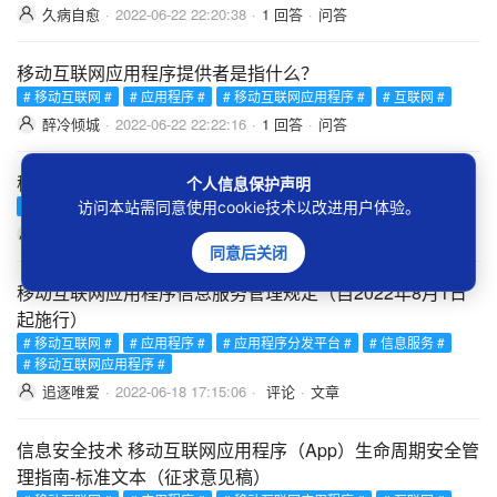
久病自愈
·
2022-06-22 22:20:38
·
1 回答
·
问答
移动互联网应用程序提供者是指什么？
# 移动互联网 #
# 应用程序 #
# 移动互联网应用程序 #
# 互联网 #
醉冷倾城
·
2022-06-22 22:22:16
·
1 回答
·
问答
移动互联网应用程序是指什么？
个人信息保护声明
访问本站需同意使用cookie技术以改进用户体验。
# 移动互联网 #
# 应用程序 #
# 移动互联网应用程序 #
# 互联网 #
花小蕊
·
2022-06-22 22:23:29
·
1 回答
·
问答
同意后关闭
移动互联网应用程序信息服务管理规定（自2022年8月1日
起施行）
# 移动互联网 #
# 应用程序 #
# 应用程序分发平台 #
# 信息服务 #
# 移动互联网应用程序 #
追逐唯爱
·
2022-06-18 17:15:06
·
评论
·
文章
信息安全技术 移动互联网应用程序（App）生命周期安全管
理指南-标准文本（征求意见稿）