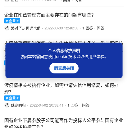
企业在印章管理方面主要存在的问题有哪些?
# 企业 #
路对了走再远也值
·
2022-03-30 12:48:58
·
1 回答
·
问答
本应被采取限制消费或纳入失信被执行人名单、但与疫情防
控需要相关的生产经营企业，是否可以免除限制消费或纳入
个人信息保护声明
失信被执行人名单的执行措施？
访问本站需同意使用cookie技术以改进用户体验。
# 被执行人 #
# 企业 #
# 执行措施 #
同意后关闭
心如柠檬天然酸゛
·
2022-04-02 20:37:31
·
1 回答
·
问答
涉疫情相关被执行企业，如需申请失信信用修复，如何办
理？
# 企业 #
殊途同归
·
2022-04-02 20:38:41
·
1 回答
·
问答
国有企业下属参股子公司能否作为投标人公平参与国有企业
组织的招投标工作？