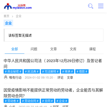
首页
>
企业
企业
该标签暂无描述
全部
问题
文章
文库
课程
中华人民共和国公司法（ 2023年12月29日修订）及答记者
问
# 商业秘密 #
# 民法典 #
# 司法解释 #
# 继承 #
# 借款 #
唯有行动
·
2024-01-02 09:15:20
·
评论
·
文章
因受疫情影响不能提供正常劳动的劳动者，企业能否与其解
除劳动合同？
# 劳动者 #
# 劳动合同 #
# 合同 #
# 企业 #
山丘
·
2022-03-22 16:45:19
·
1 回答
·
问答