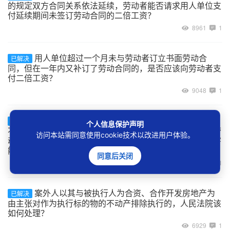
的规定双方合同关系依法延续，劳动者能否请求用人单位支
付延续期间未签订劳动合同的二倍工资？
8961
1
用人单位超过一个月未与劳动者订立书面劳动合
已解决
同，但在一年内又补订了劳动合同的，是否应该向劳动者支
付二倍工资？
9048
1
建设工程的承包单位将工程非法转包、违法分包给
已解决
个人信息保护声明
不具备用工主体资格的实际施工人，实际施工人自行招用劳
访问本站需同意使用cookie技术以改进用户体验。
动者的用工关系如何认定，及劳动者在工程施工中受到伤害
能否主张劳动关系项下的权利？
同意后关闭
7107
1
案外人以其与被执行人为合资、合作开发房地产为
已解决
由主张对作为执行标的物的不动产排除执行的，人民法院该
如何处理？
6929
1