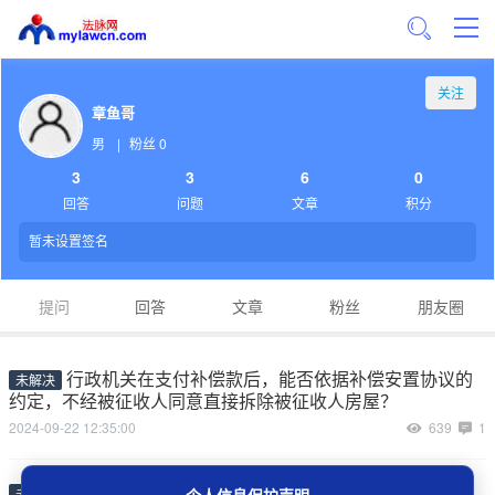
关注
章鱼哥
男
|
粉丝 0
3
3
6
0
回答
问题
文章
积分
暂未设置签名
提问
回答
文章
粉丝
朋友圈
行政机关在支付补偿款后，能否依据补偿安置协议的
未解决
约定，不经被征收人同意直接拆除被征收人房屋？
2024-09-22 12:35:00
639
1
因严重违纪被用人单位解除劳动合同的工伤职工，向
未解决