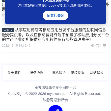
个人信息保护声明
用人单位主张支付一次性伤残就业补助金、一次性工伤医疗补
访问本站需同意使用cookie技术以改进用户体验。
助金的，应当如何处理？
2023-04-25 13:21:42
969
1
同意后关闭
从事应用商店等移动应用分发平台服务的互联网信息
未解决
服务提供者，以及在移动智能终端中预置了移动应用分发平台
的生产企业对所提供的应用软件负有哪些管理责任？
2022-12-15 19:19:45
724
1
关于我们
服务协议
隐私保护
侵权投诉
网站建设
承办法律事务专业网络平台
CopyRight © 2022-2026 mylawcn.com All Rights Reserved.
法脉网 版权所有