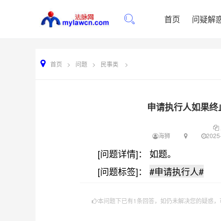
首页
问疑解
首页
>
问题
>
民事类
>
申请执行人如果终
海狮
2025-
[问题详情]： 如题。
[问题标签]：
#申请执行人#
本问题下已有1条回答，如仍未解决您的疑惑，