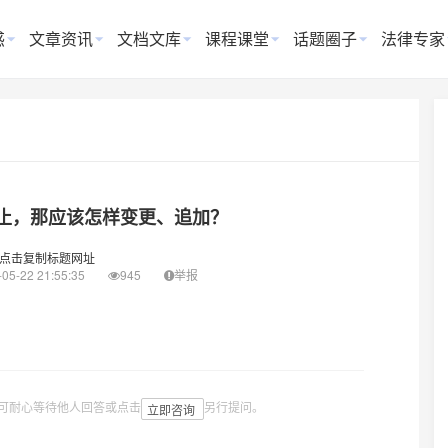
惑
文章资讯
文档文库
课程课堂
话题圈子
法律专家
止，那应该怎样变更、追加？
点击复制标题网址
05-22 21:55:35
945
举报
可耐心等待他人回答或点击
另行提问。
立即咨询