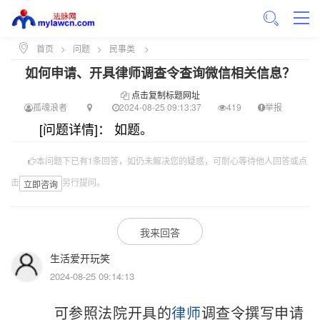
首页
>
问题
>
民事类
>
如何申请、开具律师调查令查询微信相关信息？
点击复制标题网址
孤魂浪者
2024-08-25 09:13:37
419
举报
[问题详情]： 如题。
本问题下已有1条回答，如仍未解决您的疑惑，可耐心等待他人回答或点
击
另行提问。
立即咨询
我来回答
生活爱开玩笑
2024-08-25 09:14:13
可参照法院开具的
律师
调查令撰写申请