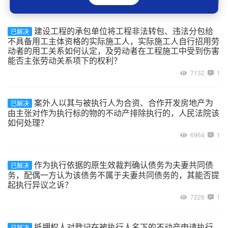
9085
1
建设工程的承包单位将工程非法转包、违法分包给
已解决
不具备用工主体资格的实际施工人，实际施工人自行招用劳
动者的用工关系如何认定，及劳动者在工程施工中受到伤害
能否主张劳动关系项下的权利？
7132
1
案外人以其与被执行人为合资、合作开发房地产为
已解决
由主张对作为执行标的物的不动产排除执行的，人民法院该
如何处理？
6964
1
作为执行依据的原生效裁判确认债务为夫妻共同债
已解决
务，配偶一方认为该债务不属于夫妻共同债务的，其能否提
起执行异议之诉？
7226
1
抵押权人对登记在被执行人名下的不动产申请执行
已解决