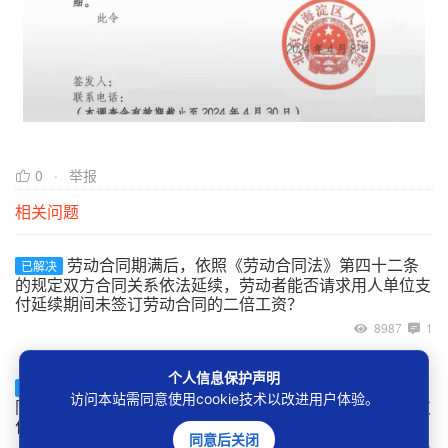
0
举报
相关问题
劳动合同期满后，依照《劳动合同法》第四十二条
已解决
的规定双方合同关系依法延续，劳动者能否请求用人单位支
付延续期间未签订劳动合同的二倍工资？
8987
1
个人信息保护声明
用人单位超过一个月未与劳动者订立书面劳动合
已解决
访问本站需同意使用cookie技术以改进用户体验。
同，但在一年内又补订了劳动合同的，是否应该向劳动者支
付二倍工资？
同意后关闭