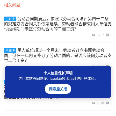
相关问题
劳动合同期满后，依照《劳动合同法》第四十二条
已解决
的规定双方合同关系依法延续，劳动者能否请求用人单位支
付延续期间未签订劳动合同的二倍工资？
8957
1
用人单位超过一个月未与劳动者订立书面劳动合
已解决
同，但在一年内又补订了劳动合同的，是否应该向劳动者支
付二倍工资？
9042
1
个人信息保护声明
访问本站需同意使用cookie技术以改进用户体验。
建设工程的承包单位将工程非法转包、违法分包给
已解决
不具备用工主体资格的实际施工人，实际施工人自行招用劳
同意后关闭
动者的用工关系如何认定，及劳动者在工程施工中受到伤害
能否主张劳动关系项下的权利？
7098
1