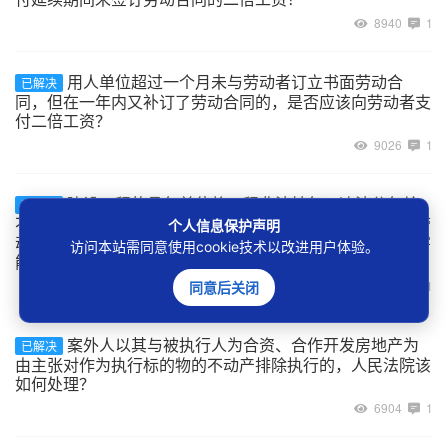
8940
1
用人单位超过一个月未与劳动者订立书面劳动合
已解决
同，但在一年内又补订了劳动合同的，是否应该向劳动者支
付二倍工资？
9026
1
建设工程的承包单位将工程非法转包、违法分包给
已解决
不具备用工主体资格的实际施工人，实际施工人自行招用劳
个人信息保护声明
动者的用工关系如何认定，及劳动者在工程施工中受到伤害
访问本站需同意使用cookie技术以改进用户体验。
能否主张劳动关系项下的权利？
7080
1
同意后关闭
案外人以其与被执行人为合资、合作开发房地产为
已解决
由主张对作为执行标的物的不动产排除执行的，人民法院该
如何处理？
6904
1