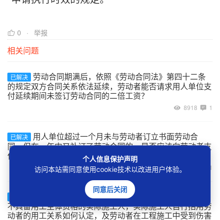
0
举报
相关问题
劳动合同期满后，依照《劳动合同法》第四十二条
已解决
的规定双方合同关系依法延续，劳动者能否请求用人单位支
付延续期间未签订劳动合同的二倍工资？
8918
1
用人单位超过一个月未与劳动者订立书面劳动合
已解决
同，但在一年内又补订了劳动合同的，是否应该向劳动者支
付二倍工资？
个人信息保护声明
9005
1
访问本站需同意使用cookie技术以改进用户体验。
同意后关闭
建设工程的承包单位将工程非法转包、违法分包给
已解决
不具备用工主体资格的实际施工人，实际施工人自行招用劳
动者的用工关系如何认定，及劳动者在工程施工中受到伤害