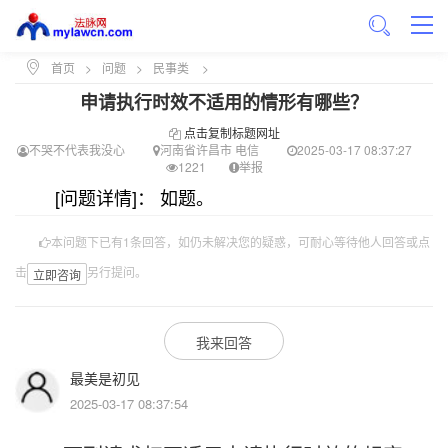
首页
>
问题
>
民事类
>
申请执行时效不适用的情形有哪些？
点击复制标题网址
不哭不代表我没心
河南省许昌市 电信
2025-03-17 08:37:27
1221
举报
[问题详情]： 如题。
本问题下已有1条回答，如仍未解决您的疑惑，可耐心等待他人回答或点
击
另行提问。
立即咨询
我来回答
最美是初见
2025-03-17 08:37:54