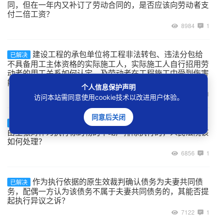
同，但在一年内又补订了劳动合同的，是否应该向劳动者支
付二倍工资？
8984
1
建设工程的承包单位将工程非法转包、违法分包给
已解决
不具备用工主体资格的实际施工人，实际施工人自行招用劳
动者的用工关系如何认定，及劳动者在工程施工中受到伤害
能否主张劳动关系项下的权利？
个人信息保护声明
7013
1
访问本站需同意使用cookie技术以改进用户体验。
同意后关闭
案外人以其与被执行人为合资、合作开发房地产为
已解决
由主张对作为执行标的物的不动产排除执行的，人民法院该
如何处理？
6856
1
作为执行依据的原生效裁判确认债务为夫妻共同债
已解决
务，配偶一方认为该债务不属于夫妻共同债务的，其能否提
起执行异议之诉？
7122
1