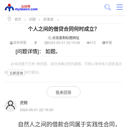
首页
>
问题
>
民事类
>
个人之间的借贷合同何时成立？
点击复制标题网址
流年碎影
2024-05-01 22:15:48
515
举报
[问题详情]： 如题。
本问题下已有1条回答，如仍未解决您的疑惑，可耐心等待他人回答或点
击
另行提问。
立即咨询
我来回答
虎鲸
2024-05-01 22:16:00
自然人之间的借款合同属于实践性合同，