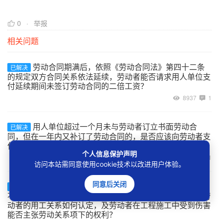
0
举报
相关问题
劳动合同期满后，依照《劳动合同法》第四十二条
已解决
的规定双方合同关系依法延续，劳动者能否请求用人单位支
付延续期间未签订劳动合同的二倍工资？
8937
1
用人单位超过一个月未与劳动者订立书面劳动合
已解决
同，但在一年内又补订了劳动合同的，是否应该向劳动者支
付二倍工资？
个人信息保护声明
9021
1
访问本站需同意使用cookie技术以改进用户体验。
同意后关闭
建设工程的承包单位将工程非法转包、违法分包给
已解决
不具备用工主体资格的实际施工人，实际施工人自行招用劳
动者的用工关系如何认定，及劳动者在工程施工中受到伤害
能否主张劳动关系项下的权利？