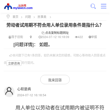
首页
>
问题
>
民事类
>
劳动者试用期不符合用人单位录用条件是指什么？
点击复制标题网址
荡于旧街
2024-07-12 16:18:09
422
举报
[问题详情]： 如题。
本问题下已有1条回答，如仍未解决您的疑惑，可耐心等待他人回答或点
击
另行提问。
立即咨询
我来回答
心软是病
2024-07-12 16:18:54
用人单位以劳动者在试用期内被证明不符