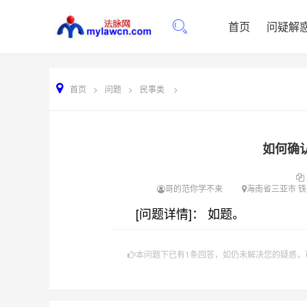
首页
问疑解
首页
>
问题
>
民事类
>
如何确
哥的范你学不来
海南省三亚市 铁
[问题详情]： 如题。
本问题下已有1条回答，如仍未解决您的疑惑，