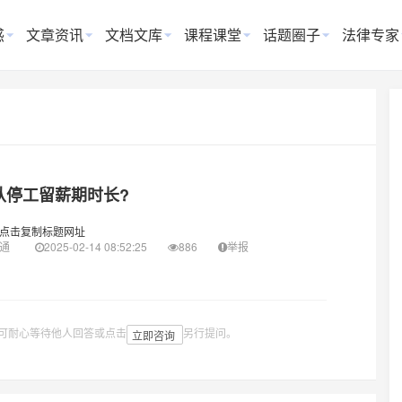
惑
文章资讯
文档文库
课程课堂
话题圈子
法律专家
认停工留薪期时长?
点击复制标题网址
通
2025-02-14 08:52:25
886
举报
可耐心等待他人回答或点击
另行提问。
立即咨询