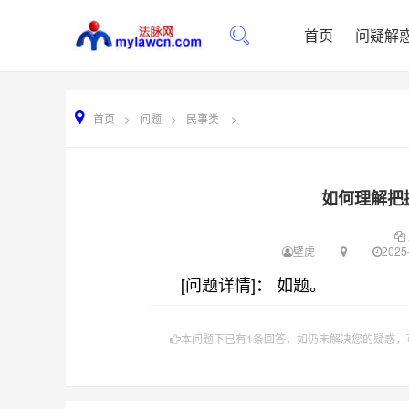
首页
问疑解
首页
>
问题
>
民事类
>
如何理解把
壁虎
2025-
[问题详情]： 如题。
本问题下已有1条回答，如仍未解决您的疑惑，