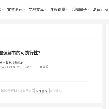
惑
文章资讯
文档文库
课程课堂
话题圈子
法律专家
握调解书的可执行性？
点击复制标题网址
04-21 21:39:29
755
举报
可耐心等待他人回答或点击
另行提问。
立即咨询