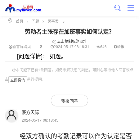
首页
>
问题
>
民事类
>
劳动者主张存在加班事实如何认定？
点击复制标题网址
香雪醉清风
2024-05-17 08:18:31
646
举报
[问题详情]： 如题。
本问题下已有1条回答，如仍未解决您的疑惑，可耐心等待他人回答或点
击
另行提问。
立即咨询
我来回答
豪方天际
2024-05-17 08:18:45
经双方确认的考勤记录可以作为认定是否