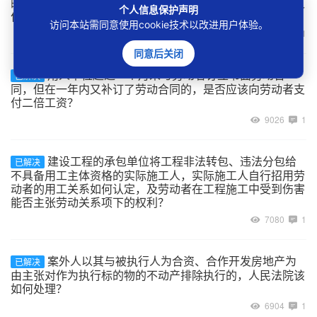
的规定双方合同关系依法延续，劳动者能否请求用人单位支
个人信息保护声明
付延续期间未签订劳动合同的二倍工资？
访问本站需同意使用cookie技术以改进用户体验。
8940
1
同意后关闭
用人单位超过一个月未与劳动者订立书面劳动合
已解决
同，但在一年内又补订了劳动合同的，是否应该向劳动者支
付二倍工资？
9026
1
建设工程的承包单位将工程非法转包、违法分包给
已解决
不具备用工主体资格的实际施工人，实际施工人自行招用劳
动者的用工关系如何认定，及劳动者在工程施工中受到伤害
能否主张劳动关系项下的权利？
7080
1
案外人以其与被执行人为合资、合作开发房地产为
已解决
由主张对作为执行标的物的不动产排除执行的，人民法院该
如何处理？
6904
1