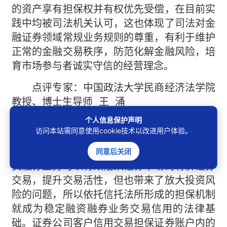
的资产享有担保权并有权优先受偿，在目前实
践中均被司法机关认可，这也体现了司法对金
融证券领域常规业务规则的尊重，有利于维护
正常的金融交易秩序，防范化解金融风险，培
育市场参与者诚实守信的经营理念。
点评专家：中国政法大学民商经济法学院
教授、博士生导师 王 涌
个人信息保护声明
点评意见：融资融券业务是指证券公司向
访问本站需同意使用cookie技术以改进用户体验。
客户出借资金供其买入上市证券或者出借上市
证券供其卖出，并收取担保物的经营活动。融
同意后关闭
资融券业务可以有效活跃证券市场的有价证券
交易，提升交易活性，但也带来了放大投资风
险的问题，所以依托信托法所形成的担保机制
就成为稳定融资融券业务交易信用的法律基
础。证券公司客户信用交易担保证券账户内的