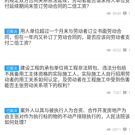
的规定双方合同关系依法延续，劳动者能否请求用人单位支
付延续期间未签订劳动合同的二倍工资？
8946
1
用人单位超过一个月未与劳动者订立书面劳动合
已解决
同，但在一年内又补订了劳动合同的，是否应该向劳动者支
付二倍工资？
9032
1
建设工程的承包单位将工程非法转包、违法分包给
已解决
不具备用工主体资格的实际施工人，实际施工人自行招用劳
动者的用工关系如何认定，及劳动者在工程施工中受到伤害
能否主张劳动关系项下的权利？
7087
1
案外人以其与被执行人为合资、合作开发房地产为
已解决
由主张对作为执行标的物的不动产排除执行的，人民法院该
如何处理？
6911
1