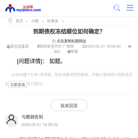
首页
>
问题
>
民事类
>
到期债权冻结顺位如何确定？
点击复制标题网址
甜言加蜜语
陕西省宝鸡市 广电网
2025-05-21 16:59:40
865
举报
[问题详情]： 如题。
本问题下已有1条回答，如仍未解决您的疑惑，可耐心等待他人回答或点
击
另行提问。
立即咨询
我来回答
与脆弱告别
2025-05-21 16:59:52