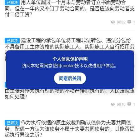
用人单位超过一个月未与劳动者订立书面劳动合
已解决
同，但在一年内又补订了劳动合同的，是否应该向劳动者支
付二倍工资？
9032
1
建设工程的承包单位将工程非法转包、违法分包给
已解决
不具备用工主体资格的实际施工人，实际施工人自行招用劳
动者的用工关系如何认定，及劳动者在工程施工中受到伤害
能否主张劳动关系项下的权利？
个人信息保护声明
访问本站需同意使用cookie技术以改进用户体验。
7084
1
同意后关闭
案外人以其与被执行人为合资、合作开发房地产为
已解决
由主张对作为执行标的物的不动产排除执行的，人民法院该
如何处理？
6910
1
作为执行依据的原生效裁判确认债务为夫妻共同债
已解决
务，配偶一方认为该债务不属于夫妻共同债务的，其能否提
起执行异议之诉？