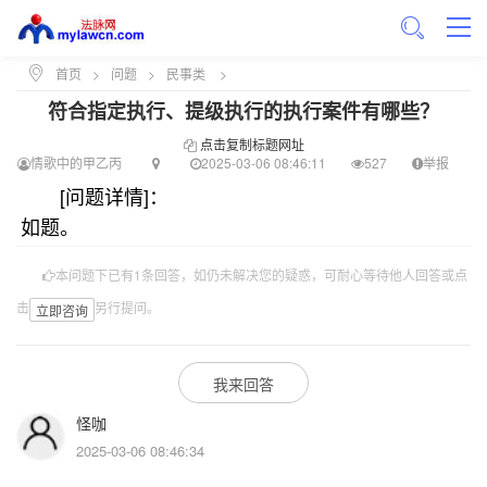
首页
>
问题
>
民事类
>
符合指定执行、提级执行的执行案件有哪些？
点击复制标题网址
情歌中的甲乙丙
2025-03-06 08:46:11
527
举报
[问题详情]：
如题。
本问题下已有1条回答，如仍未解决您的疑惑，可耐心等待他人回答或点
击
另行提问。
立即咨询
我来回答
怪咖
2025-03-06 08:46:34