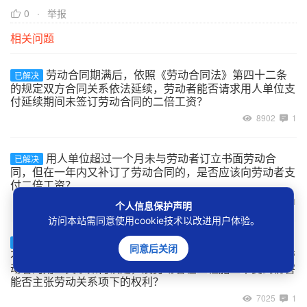
0
举报
相关问题
劳动合同期满后，依照《劳动合同法》第四十二条
已解决
的规定双方合同关系依法延续，劳动者能否请求用人单位支
付延续期间未签订劳动合同的二倍工资？
8902
1
用人单位超过一个月未与劳动者订立书面劳动合
已解决
同，但在一年内又补订了劳动合同的，是否应该向劳动者支
付二倍工资？
8991
1
个人信息保护声明
访问本站需同意使用cookie技术以改进用户体验。
建设工程的承包单位将工程非法转包、违法分包给
已解决
同意后关闭
不具备用工主体资格的实际施工人，实际施工人自行招用劳
动者的用工关系如何认定，及劳动者在工程施工中受到伤害
能否主张劳动关系项下的权利？
7025
1