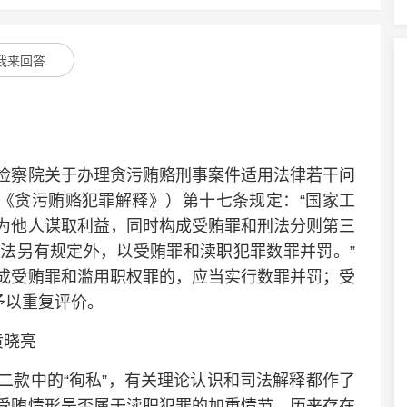
我来回答
察院关于办理贪污贿赂刑事案件适用法律若干问
称《贪污贿赂犯罪解释》）第十七条规定：“国家工
为他人谋取利益，同时构成受贿罪和刑法分则第三
法另有规定外，以受贿罪和渎职犯罪数罪并罚。”
成受贿罪和滥用职权罪的，应当实行数罪并罚；受
予以重复评价。
黄晓亮
款中的“徇私”，有关理论认识和司法解释都作了
受贿情形是否属于渎职犯罪的加重情节，历来存在