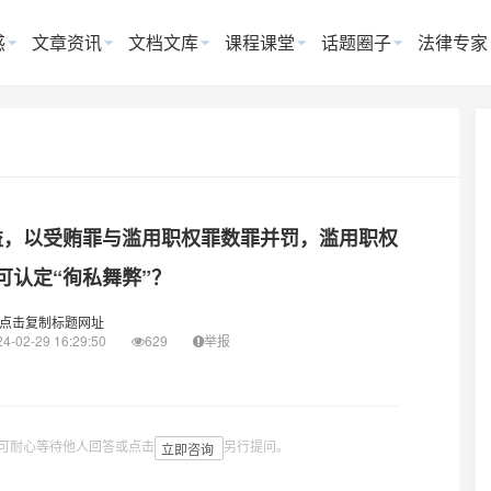
惑
文章资讯
文档文库
课程课堂
话题圈子
法律专家
益，以受贿罪与滥用职权罪数罪并罚，滥用职权
可认定“徇私舞弊”？
点击复制标题网址
4-02-29 16:29:50
629
举报
可耐心等待他人回答或点击
另行提问。
立即咨询