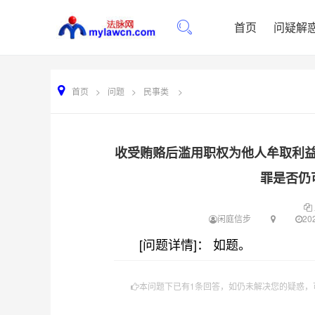
首页
问疑解
首页
>
问题
>
民事类
>
收受贿赂后滥用职权为他人牟取利
罪是否仍
闲庭信步
202
[问题详情]： 如题。
本问题下已有1条回答，如仍未解决您的疑惑，