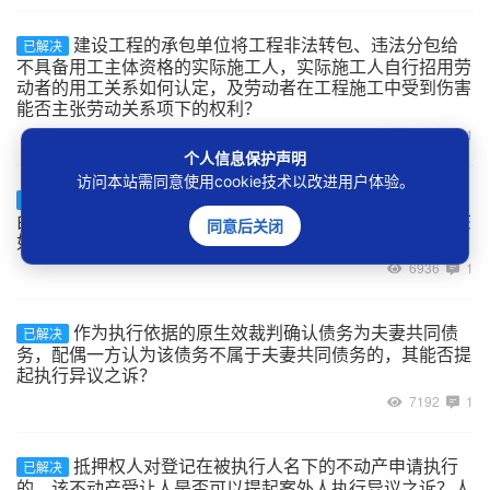
建设工程的承包单位将工程非法转包、违法分包给
已解决
不具备用工主体资格的实际施工人，实际施工人自行招用劳
动者的用工关系如何认定，及劳动者在工程施工中受到伤害
能否主张劳动关系项下的权利？
7112
1
个人信息保护声明
访问本站需同意使用cookie技术以改进用户体验。
案外人以其与被执行人为合资、合作开发房地产为
已解决
由主张对作为执行标的物的不动产排除执行的，人民法院该
同意后关闭
如何处理？
6936
1
作为执行依据的原生效裁判确认债务为夫妻共同债
已解决
务，配偶一方认为该债务不属于夫妻共同债务的，其能否提
起执行异议之诉？
7192
1
抵押权人对登记在被执行人名下的不动产申请执行
已解决
的，该不动产受让人是否可以提起案外人执行异议之诉？人