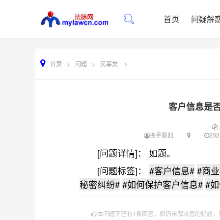
首页
问疑解
首页
>
问题
>
民事类
>
客户信息是
挽手叙旧
202
[问题详情]： 如题。
[问题标签]：
#客户信息#
#商业
秘密纠纷#
#如何保护客户信息#
#
本问题下已有1条回答，如仍未解决您的疑惑，