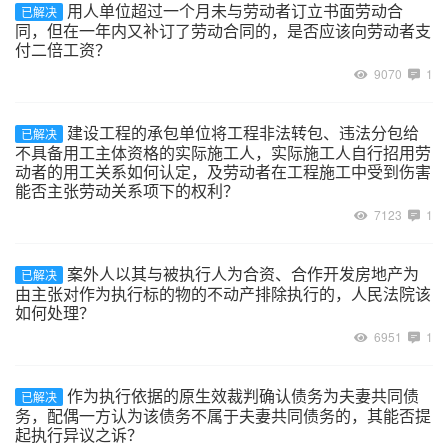
用人单位超过一个月未与劳动者订立书面劳动合
已解决
同，但在一年内又补订了劳动合同的，是否应该向劳动者支
付二倍工资？
9070
1
建设工程的承包单位将工程非法转包、违法分包给
已解决
不具备用工主体资格的实际施工人，实际施工人自行招用劳
动者的用工关系如何认定，及劳动者在工程施工中受到伤害
能否主张劳动关系项下的权利？
7123
1
案外人以其与被执行人为合资、合作开发房地产为
已解决
由主张对作为执行标的物的不动产排除执行的，人民法院该
如何处理？
6951
1
作为执行依据的原生效裁判确认债务为夫妻共同债
已解决
务，配偶一方认为该债务不属于夫妻共同债务的，其能否提
起执行异议之诉？