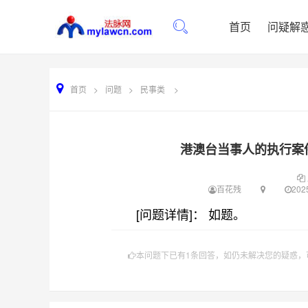
首页
问疑解
首页
>
问题
>
民事类
>
港澳台当事人的执行案
百花残
2025
[问题详情]： 如题。
本问题下已有1条回答，如仍未解决您的疑惑，