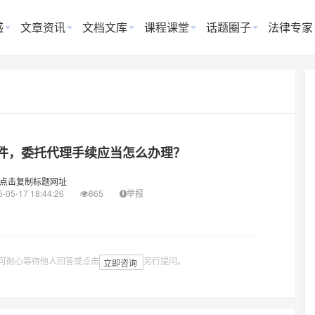
惑
文章资讯
文档文库
课程课堂
话题圈子
法律专家
件，委托代理手续应当怎么办理？
点击复制标题网址
-05-17 18:44:26
865
举报
可耐心等待他人回答或点击
另行提问。
立即咨询