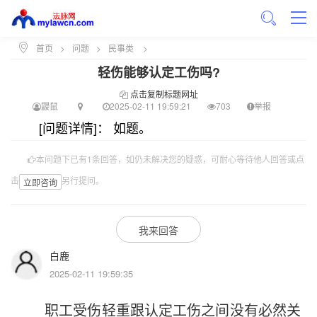
首页
>
问题
>
民事类
>
轻伤能够认定工伤吗?
点击复制标题网址
鼹鼠
2025-02-11 19:59:21
703
举报
[问题详情]： 如题。
本问题下已有1条回答，如仍未解决您的疑惑，可耐心等待他人回答或点
击
另行提问。
立即咨询
我来回答
白鹿
2025-02-11 19:59:35
职工受伤轻重跟认定工伤之间没有必然关