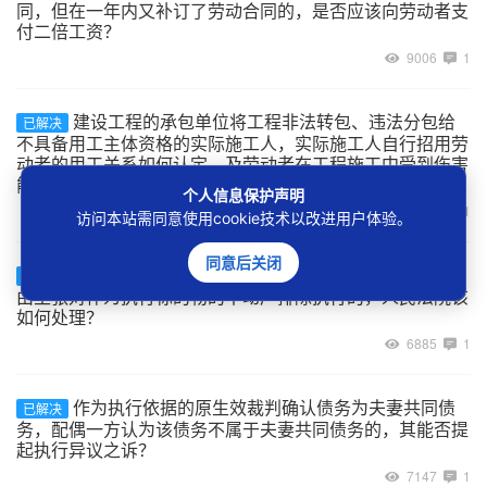
同，但在一年内又补订了劳动合同的，是否应该向劳动者支
付二倍工资？
9006
1
建设工程的承包单位将工程非法转包、违法分包给
已解决
不具备用工主体资格的实际施工人，实际施工人自行招用劳
动者的用工关系如何认定，及劳动者在工程施工中受到伤害
能否主张劳动关系项下的权利？
个人信息保护声明
7051
1
访问本站需同意使用cookie技术以改进用户体验。
同意后关闭
案外人以其与被执行人为合资、合作开发房地产为
已解决
由主张对作为执行标的物的不动产排除执行的，人民法院该
如何处理？
6885
1
作为执行依据的原生效裁判确认债务为夫妻共同债
已解决
务，配偶一方认为该债务不属于夫妻共同债务的，其能否提
起执行异议之诉？
7147
1