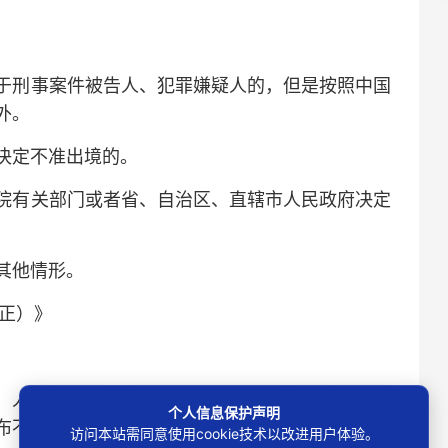
刑事案件被告人、犯罪嫌疑人的，但是按照中国
外。
决定不准出境的。
有关部门或者省、自治区、直辖市人民政府决定
其他情形。
正）》
人民法院可以对其采取或者通知有关单位协助采
个人信息保护声明
布不履行义务信息以及法律规定的其他措施。
访问本站需同意使用cookie技术以改进用户体验。