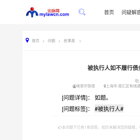
首页
问疑解
首页
>
问题
>
民事类
>
被执行人如不履行债
埃菲尔铁塔
上海市 南汇区有线
[问题详情]： 如题。
[问题标签]：
#被执行人#
本问题下已有1条回答，如仍未解决您的疑惑，