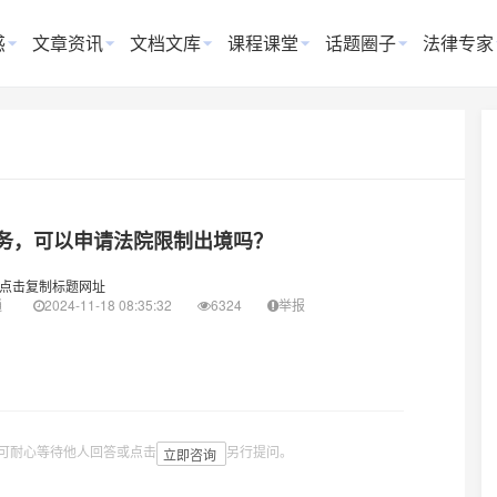
惑
文章资讯
文档文库
课程课堂
话题圈子
法律专家
务，可以申请法院限制出境吗？
点击复制标题网址
通
2024-11-18 08:35:32
6324
举报
可耐心等待他人回答或点击
另行提问。
立即咨询