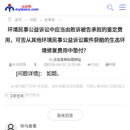
首页
>
问题
>
民事类
>
环境民事公益诉讼中应当由败诉被告承担的鉴定费
用，可否从其他环境民事公益诉讼案件获赔的生态环
境修复费用中垫付？
点击复制标题网址
大马哈鱼
2024-09-22 12:32:49
1242
举报
[问题详情]： 如题。
本问题下已有1条回答，如仍未解决您的疑惑，可耐心等待他人回答或点
击
另行提问。
立即咨询
我来回答
你与故事