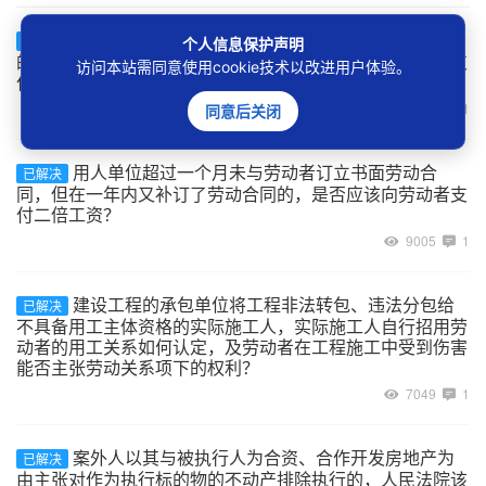
劳动合同期满后，依照《劳动合同法》第四十二条
已解决
个人信息保护声明
的规定双方合同关系依法延续，劳动者能否请求用人单位支
访问本站需同意使用cookie技术以改进用户体验。
付延续期间未签订劳动合同的二倍工资？
8918
1
同意后关闭
用人单位超过一个月未与劳动者订立书面劳动合
已解决
同，但在一年内又补订了劳动合同的，是否应该向劳动者支
付二倍工资？
9005
1
建设工程的承包单位将工程非法转包、违法分包给
已解决
不具备用工主体资格的实际施工人，实际施工人自行招用劳
动者的用工关系如何认定，及劳动者在工程施工中受到伤害
能否主张劳动关系项下的权利？
7049
1
案外人以其与被执行人为合资、合作开发房地产为
已解决
由主张对作为执行标的物的不动产排除执行的，人民法院该