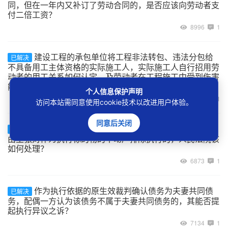
同，但在一年内又补订了劳动合同的，是否应该向劳动者支
付二倍工资？
8996
1
建设工程的承包单位将工程非法转包、违法分包给
已解决
不具备用工主体资格的实际施工人，实际施工人自行招用劳
动者的用工关系如何认定，及劳动者在工程施工中受到伤害
能否主张劳动关系项下的权利？
个人信息保护声明
7036
1
访问本站需同意使用cookie技术以改进用户体验。
同意后关闭
案外人以其与被执行人为合资、合作开发房地产为
已解决
由主张对作为执行标的物的不动产排除执行的，人民法院该
如何处理？
6873
1
作为执行依据的原生效裁判确认债务为夫妻共同债
已解决
务，配偶一方认为该债务不属于夫妻共同债务的，其能否提
起执行异议之诉？
7134
1