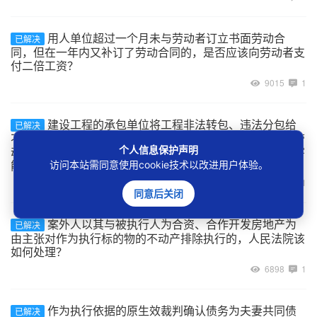
用人单位超过一个月未与劳动者订立书面劳动合
已解决
同，但在一年内又补订了劳动合同的，是否应该向劳动者支
付二倍工资？
9015
1
建设工程的承包单位将工程非法转包、违法分包给
已解决
不具备用工主体资格的实际施工人，实际施工人自行招用劳
个人信息保护声明
动者的用工关系如何认定，及劳动者在工程施工中受到伤害
能否主张劳动关系项下的权利？
访问本站需同意使用cookie技术以改进用户体验。
7067
1
同意后关闭
案外人以其与被执行人为合资、合作开发房地产为
已解决
由主张对作为执行标的物的不动产排除执行的，人民法院该
如何处理？
6898
1
作为执行依据的原生效裁判确认债务为夫妻共同债
已解决