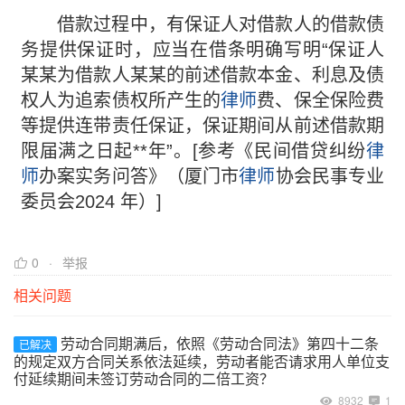
借款过程中，有保证人对借款人的借款债
务提供保证时，应当在借条明确写明“保证人
某某为借款人某某的前述借款本金、利息及债
权人为追索债权所产生的
律师
费、保全保险费
等提供连带责任保证，保证期间从前述借款期
限届满之日起**年”。[参考《民间借贷纠纷
律
师
办案实务问答》（厦⻔市
律师
协会⺠事专业
委员会2024 年）]
0
举报
相关问题
劳动合同期满后，依照《劳动合同法》第四十二条
已解决
的规定双方合同关系依法延续，劳动者能否请求用人单位支
付延续期间未签订劳动合同的二倍工资？
8932
1