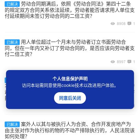
劳动合同期满后，依照《劳动合同法》第四十二条
已解决
的规定双方合同关系依法延续，劳动者能否请求用人单位支
付延续期间未签订劳动合同的二倍工资？
8908
1
用人单位超过一个月未与劳动者订立书面劳动合
已解决
同，但在一年内又补订了劳动合同的，是否应该向劳动者支
付二倍工资？
8997
1
个人信息保护声明
建设工程的承包单位将工程非法转包、违法分包给
已解决
访问本站需同意使用cookie技术以改进用户体验。
不具备用工主体资格的实际施工人，实际施工人自行招用劳
动者的用工关系如何认定，及劳动者在工程施工中受到伤害
能否主张劳动关系项下的权利？
同意后关闭
7038
1
案外人以其与被执行人为合资、合作开发房地产为
已解决
由主张对作为执行标的物的不动产排除执行的，人民法院该
如何处理？