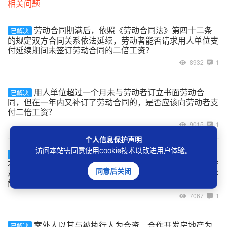
相关问题
劳动合同期满后，依照《劳动合同法》第四十二条
已解决
的规定双方合同关系依法延续，劳动者能否请求用人单位支
付延续期间未签订劳动合同的二倍工资？
8932
1
用人单位超过一个月未与劳动者订立书面劳动合
已解决
同，但在一年内又补订了劳动合同的，是否应该向劳动者支
付二倍工资？
9015
1
个人信息保护声明
访问本站需同意使用cookie技术以改进用户体验。
建设工程的承包单位将工程非法转包、违法分包给
已解决
不具备用工主体资格的实际施工人，实际施工人自行招用劳
同意后关闭
动者的用工关系如何认定，及劳动者在工程施工中受到伤害
能否主张劳动关系项下的权利？
7067
1
案外人以其与被执行人为合资、合作开发房地产为
已解决