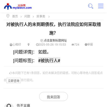
首页
>
问题
>
民事类
>
对被执行人的未到期债权，执行法院应如何采取措
施？
点击复制标题网址
心相印
2025-05-26 19:15:53
724
举报
[问题详情]： 如题。
[问题标签]：
#被执行人#
本问题下已有1条回答，如仍未解决您的疑惑，可耐心等待他人回答或点
击
另行提问。
立即咨询
我来回答
伤不言痛