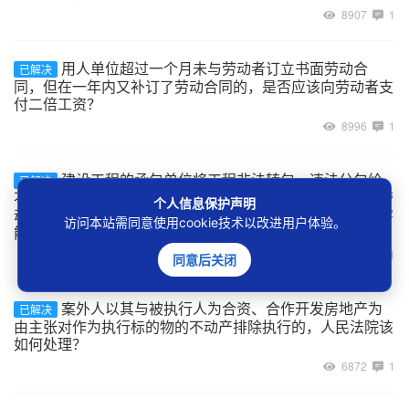
8907
1
用人单位超过一个月未与劳动者订立书面劳动合
已解决
同，但在一年内又补订了劳动合同的，是否应该向劳动者支
付二倍工资？
8996
1
建设工程的承包单位将工程非法转包、违法分包给
已解决
不具备用工主体资格的实际施工人，实际施工人自行招用劳
个人信息保护声明
动者的用工关系如何认定，及劳动者在工程施工中受到伤害
访问本站需同意使用cookie技术以改进用户体验。
能否主张劳动关系项下的权利？
7036
1
同意后关闭
案外人以其与被执行人为合资、合作开发房地产为
已解决
由主张对作为执行标的物的不动产排除执行的，人民法院该
如何处理？
6872
1