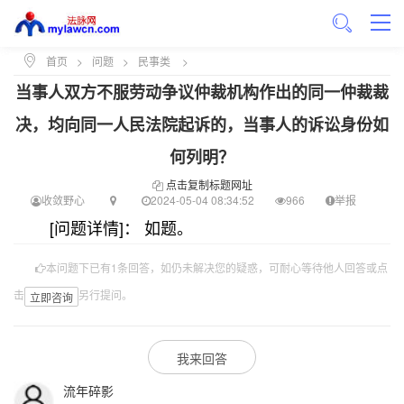
首页
>
问题
>
民事类
>
当事人双方不服劳动争议仲裁机构作出的同一仲裁裁
决，均向同一人民法院起诉的，当事人的诉讼身份如
何列明？
点击复制标题网址
收敛野心
2024-05-04 08:34:52
966
举报
[问题详情]： 如题。
本问题下已有1条回答，如仍未解决您的疑惑，可耐心等待他人回答或点
击
另行提问。
立即咨询
我来回答
流年碎影