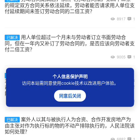
的规定双方合同关系依法延续，劳动者能否请求用人单位支
付延续期间未签订劳动合同的二倍工资？
8917
1
用人单位超过一个月未与劳动者订立书面劳动合
已解决
同，但在一年内又补订了劳动合同的，是否应该向劳动者支
付二倍工资？
9005
1
建设工程的承包单位将工程非法转包、违法分包给
已解决
个人信息保护声明
不具备用工主体资格的实际施工人，实际施工人自行招用劳
访问本站需同意使用cookie技术以改进用户体验。
动者的用工关系如何认定，及劳动者在工程施工中受到伤害
能否主张劳动关系项下的权利？
同意后关闭
7049
1
案外人以其与被执行人为合资、合作开发房地产为
已解决
由主张对作为执行标的物的不动产排除执行的，人民法院该
如何处理？
6882
1