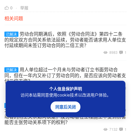
0
举报
相关问题
劳动合同期满后，依照《劳动合同法》第四十二条
已解决
的规定双方合同关系依法延续，劳动者能否请求用人单位支
付延续期间未签订劳动合同的二倍工资？
8983
1
用人单位超过一个月未与劳动者订立书面劳动合
已解决
同，但在一年内又补订了劳动合同的，是否应该向劳动者支
付二倍工资？
9082
1
个人信息保护声明
访问本站需同意使用cookie技术以改进用户体验。
建设工程的承包单位将工程非法转包、违法分包给
已解决
同意后关闭
不具备用工主体资格的实际施工人，实际施工人自行招用劳
动者的用工关系如何认定，及劳动者在工程施工中受到伤害
能否主张劳动关系项下的权利？
7132
1