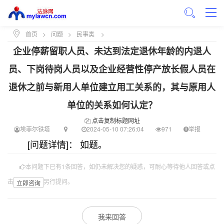
首页
>
问题
>
民事类
>
企业停薪留职人员、未达到法定退休年龄的内退人
员、下岗待岗人员以及企业经营性停产放长假人员在
退休之前与新用人单位建立用工关系的，其与原用人
单位的关系如何认定？
点击复制标题网址
埃菲尔铁塔
2024-05-10 07:26:04
971
举报
[问题详情]： 如题。
本问题下已有1条回答，如仍未解决您的疑惑，可耐心等待他人回答或点
击
另行提问。
立即咨询
我来回答