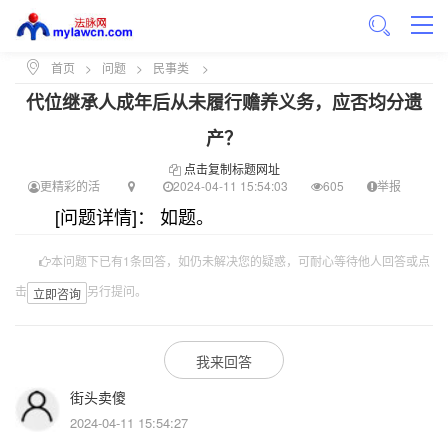
首页
>
问题
>
民事类
>
代位继承人成年后从未履行赡养义务，应否均分遗
产？
点击复制标题网址
更精彩的活
2024-04-11 15:54:03
605
举报
[问题详情]： 如题。
本问题下已有1条回答，如仍未解决您的疑惑，可耐心等待他人回答或点
击
另行提问。
立即咨询
我来回答
街头卖傻
2024-04-11 15:54:27