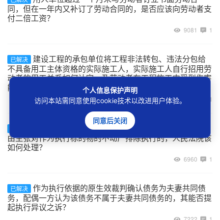
同，但在一年内又补订了劳动合同的，是否应该向劳动者支
付二倍工资？
9081
1
建设工程的承包单位将工程非法转包、违法分包给
已解决
不具备用工主体资格的实际施工人，实际施工人自行招用劳
动者的用工关系如何认定，及劳动者在工程施工中受到伤害
能否主张劳动关系项下的权利？
个人信息保护声明
7129
1
访问本站需同意使用cookie技术以改进用户体验。
同意后关闭
案外人以其与被执行人为合资、合作开发房地产为
已解决
由主张对作为执行标的物的不动产排除执行的，人民法院该
如何处理？
6960
1
作为执行依据的原生效裁判确认债务为夫妻共同债
已解决
务，配偶一方认为该债务不属于夫妻共同债务的，其能否提
起执行异议之诉？
7222
1